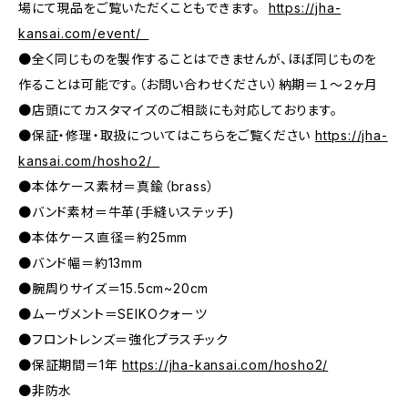
場にて現品をご覧いただくこともできます。
https://jha-
kansai.com/event/
●全く同じものを製作することはできませんが、ほぼ同じものを
作ることは可能です。（お問い合わせください）納期＝１～２ヶ月
●店頭にてカスタマイズのご相談にも対応しております。
●保証・修理・取扱についてはこちらをご覧ください
https://jha-
kansai.com/hosho2/
●本体ケース素材＝真鍮（brass）
●バンド素材＝牛革(手縫いステッチ)
●本体ケース直径＝約25mm
●バンド幅＝約13mm
●腕周りサイズ＝15.5cm~20cm
●ムーヴメント＝SEIKOクォーツ
●フロントレンズ＝強化プラスチック
●保証期間＝1年
https://jha-kansai.com/hosho2/
●非防水