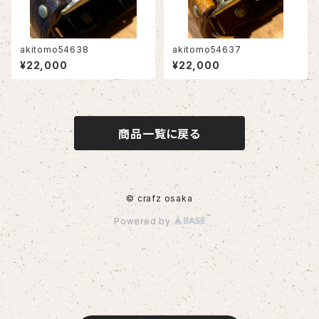
akitomo54638
akitomo54637
¥22,000
¥22,000
商品一覧に戻る
© crafz osaka
Powered by